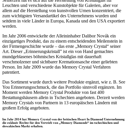
Seinerzeit hat es sich auf die Herstellung von Kristallglas für
Leuchten und verschiedene Kunstobjekte für Galerien, aber vor
allem auf die Herstellung von kunstvollen Urnen konzentriert, die
zum wichtigsten Versandartikel des Unternehmens wurden und
seitdem in viele Länder in Europa, Kanada und den USA exportiert
werden.
Im Jahr 2006 entwickelte der Alleininhaber Dalibor Novák ein
einzigartiges Produkt, das zu einem entscheidenden Meilenstein in
der Firmengeschichte wurde – das erste „Memory Crystal“ seiner
Art. Dieser „Erinnerungskristall” ist ein von Hand gemachtes
mundgeblasenes böhmisches Kristallglas mit dauerhaft
verschmolzener und sichtbarer Kremationsasche einer geliebten
Person. Im Jahr 2009 wurde das Memory Crystal Verfahren
patentiert.
Das Sortiment wurde durch weitere Produkte ergänzt, wie z. B. See
You Erinnerungsschmuck, die das Portfolio sinnvoll ergänzen. Im
Moment werden Memory Crystal Produkte von fast 400
Bestattungshäusern allein in Tschechien angeboten. Derzeit werden
Memory Crystals von Partnern in 13 europäischen Ländern mit
großem Erfolg angeboten.
Im Jahr 2014 hat Memory Crystal von der britischen Heart In Diamond Unternehmung
die exklusiv Rechte für den Vertrieb von „Memory Diamonds“ im tschechischen und
slowakischen Markt erhalten.