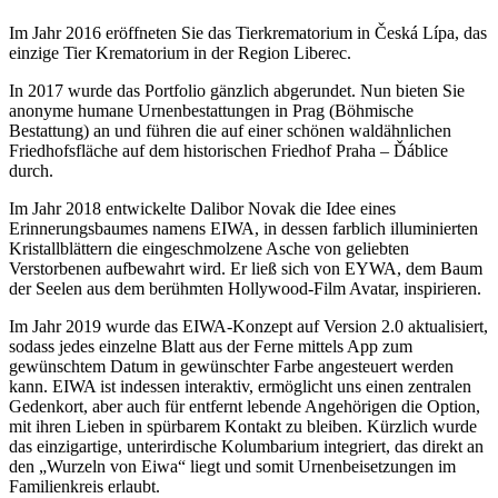
Im Jahr 2016 eröffneten Sie das Tierkrematorium in Česká Lípa, das
einzige Tier Krematorium in der Region Liberec.
In 2017 wurde das Portfolio gänzlich abgerundet. Nun bieten Sie
anonyme humane Urnenbestattungen in Prag (Böhmische
Bestattung) an und führen die auf einer schönen waldähnlichen
Friedhofsfläche auf dem historischen Friedhof Praha – Ďáblice
durch.
Im Jahr 2018 entwickelte Dalibor Novak die Idee eines
Erinnerungsbaumes namens EIWA, in dessen farblich illuminierten
Kristallblättern die eingeschmolzene Asche von geliebten
Verstorbenen aufbewahrt wird. Er ließ sich von EYWA, dem Baum
der Seelen aus dem berühmten Hollywood-Film Avatar, inspirieren.
Im Jahr 2019 wurde das EIWA-Konzept auf Version 2.0 aktualisiert,
sodass jedes einzelne Blatt aus der Ferne mittels App zum
gewünschtem Datum in gewünschter Farbe angesteuert werden
kann. EIWA ist indessen interaktiv, ermöglicht uns einen zentralen
Gedenkort, aber auch für entfernt lebende Angehörigen die Option,
mit ihren Lieben in spürbarem Kontakt zu bleiben. Kürzlich wurde
das einzigartige, unterirdische Kolumbarium integriert, das direkt an
den „Wurzeln von Eiwa“ liegt und somit Urnenbeisetzungen im
Familienkreis erlaubt.